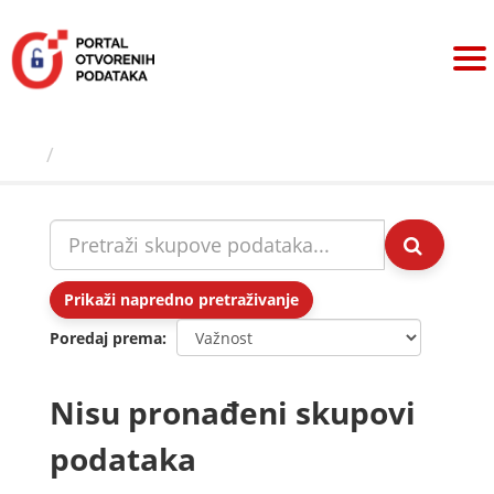
Preskoči
na
sadržaj
Skupovi podаtаkа
Prikaži napredno pretraživanje
Poredaj prema
Nisu pronađeni skupovi
podataka