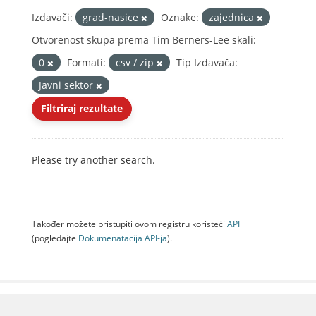
Izdavači:
grad-nasice
Oznake:
zajednica
Otvorenost skupa prema Tim Berners-Lee skali:
0
Formati:
csv / zip
Tip Izdavača:
Javni sektor
Filtriraj rezultate
Please try another search.
Također možete pristupiti ovom registru koristeći
API
(pogledajte
Dokumenаtаcijа API-jа
).