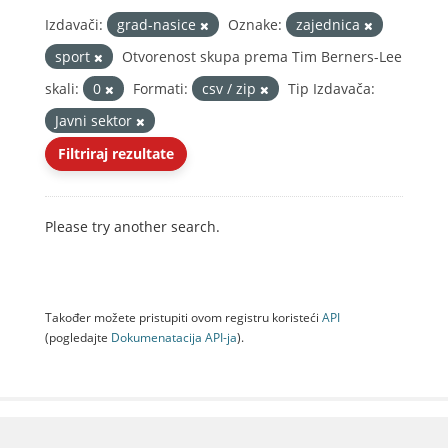
Izdavači:
grad-nasice
Oznake:
zajednica
sport
Otvorenost skupa prema Tim Berners-Lee
skali:
0
Formati:
csv / zip
Tip Izdavača:
Javni sektor
Filtriraj rezultate
Please try another search.
Također možete pristupiti ovom registru koristeći
API
(pogledajte
Dokumenаtаcijа API-jа
).