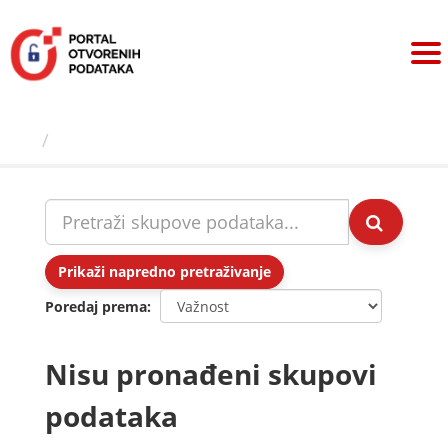
Preskoči
na
sadržaj
Skupovi podаtаkа
Prikaži napredno pretraživanje
Poredaj prema
Nisu pronađeni skupovi
podataka