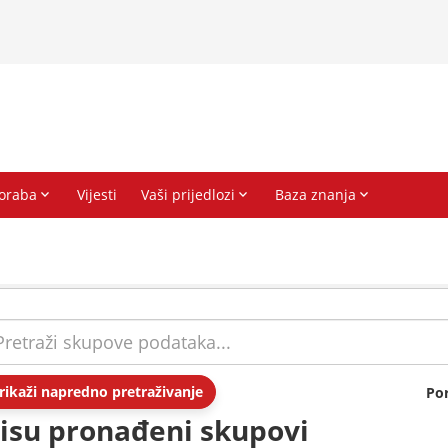
rikaži napredno pretraživanje
Po
isu pronađeni skupovi