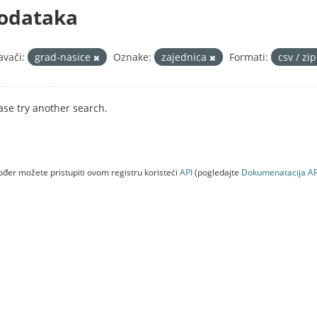
odataka
avači:
grad-nasice
Oznake:
zajednica
Formati:
csv / zi
ase try another search.
đer možete pristupiti ovom registru koristeći
API
(pogledajte
Dokumenаtаcijа AP