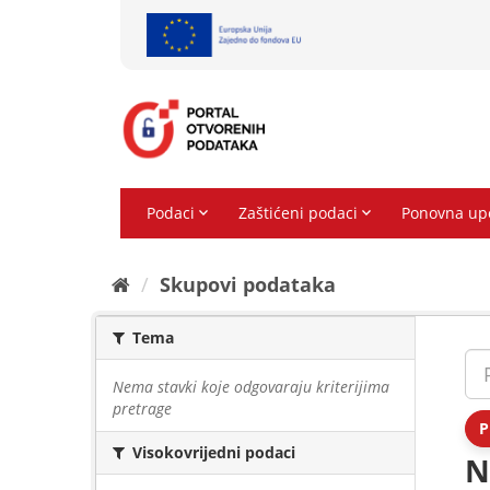
Preskoči
na
sadržaj
Skupovi podаtаkа
Tema
Nema stavki koje odgovaraju kriterijima
pretrage
P
Visokovrijedni podaci
N