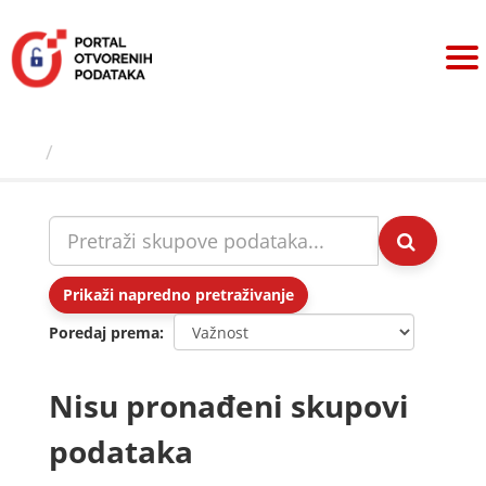
Preskoči
na
sadržaj
Skupovi podаtаkа
Prikaži napredno pretraživanje
Poredaj prema
Nisu pronađeni skupovi
podataka