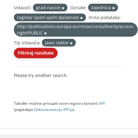
Izdavači:
grad-nasice
Oznake:
zajednica
registar šport sport djelatnost
Vrsta podataka:
http://publications.europa.eu/resource/authority/access-
right/PUBLIC
Tip Izdavača:
Javni sektor
Filtriraj rezultate
Please try another search.
Također možete pristupiti ovom registru koristeći
API
(pogledajte
Dokumenаtаcijа API-jа
).