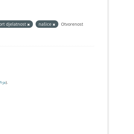
ort djelatnost
našice
Otvorenost
I-jа
).