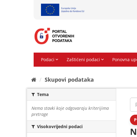
Preskoči
na
sadržaj
Skupovi podаtаkа
Tema
Nema stavki koje odgovaraju kriterijima
pretrage
P
Visokovrijedni podaci
N