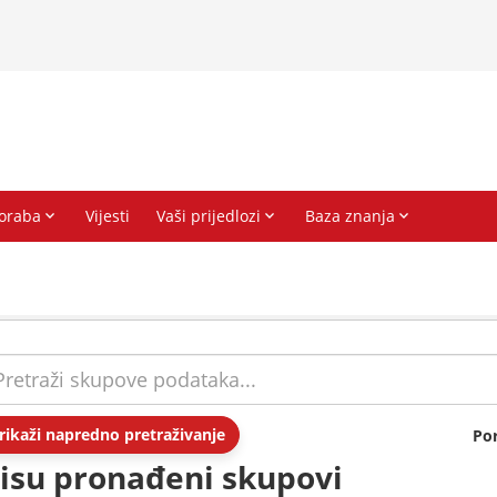
rikaži napredno pretraživanje
Po
isu pronađeni skupovi