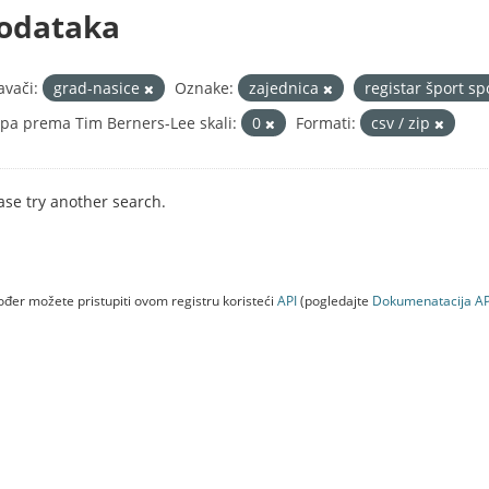
odataka
avači:
grad-nasice
Oznake:
zajednica
registar šport sp
pa prema Tim Berners-Lee skali:
0
Formati:
csv / zip
ase try another search.
đer možete pristupiti ovom registru koristeći
API
(pogledajte
Dokumenаtаcijа AP