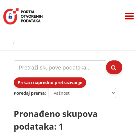
Preskoči
na
sadržaj
Skupovi podаtаkа
Prikaži napredno pretraživanje
Poredaj prema
Pronađeno skupova
podataka: 1