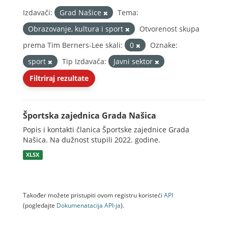
Izdavači:
Grad Našice
Tema:
Obrazovanje, kultura i sport
Otvorenost skupa
prema Tim Berners-Lee skali:
0
Oznake:
sport
Tip Izdavača:
Javni sektor
Filtriraj rezultate
Športska zajednica Grada Našica
Popis i kontakti članica Športske zajednice Grada
Našica. Na dužnost stupili 2022. godine.
XLSX
Također možete pristupiti ovom registru koristeći
API
(pogledajte
Dokumenаtаcijа API-jа
).