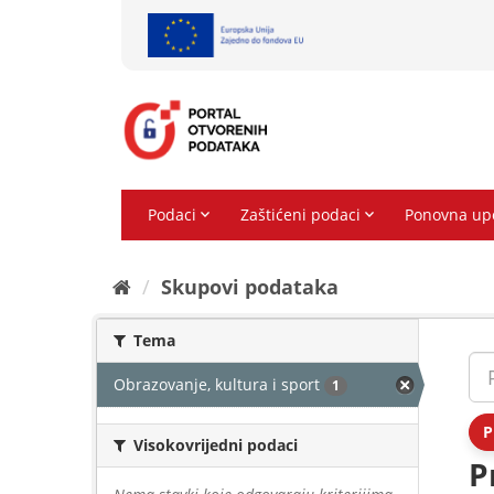
Preskoči
na
sadržaj
Skupovi podаtаkа
Tema
Obrazovanje, kultura i sport
1
P
Visokovrijedni podaci
P