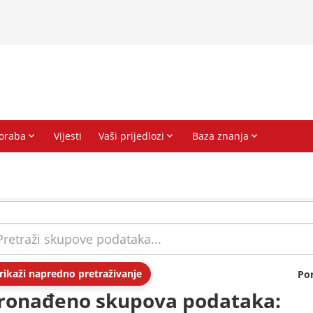
rikaži napredno pretraživanje
Po
ronađeno skupova podataka: