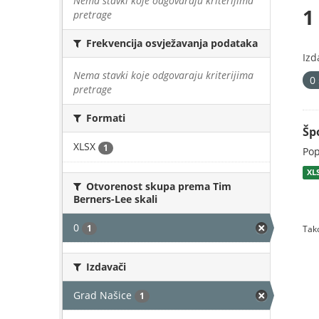
Nema stavki koje odgovaraju kriterijima
1
pretrage
Frekvencija osvježavanja podataka
Izd
Nema stavki koje odgovaraju kriterijima
0
pretrage
Formati
Šp
XLSX
1
Pop
XL
Otvorenost skupa prema Tim
Berners-Lee skali
0
1
Tako
Izdavači
Grad Našice
1