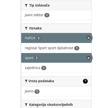
Tip izdavača
Javni sektor
1
Oznake
našice
1
registar šport sport djelatnost
1
sport
1
zajednica
1
Vrsta podataka
?
Javno
1
Kategorija visokovrijednih