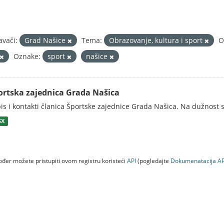
avači:
Grad Našice
Tema:
Obrazovanje, kultura i sport
O
Oznake:
sport
našice
ortska zajednica Grada Našica
is i kontakti članica Športske zajednice Grada Našica. Na dužnost s
SX
đer možete pristupiti ovom registru koristeći
API
(pogledajte
Dokumenаtаcijа AP