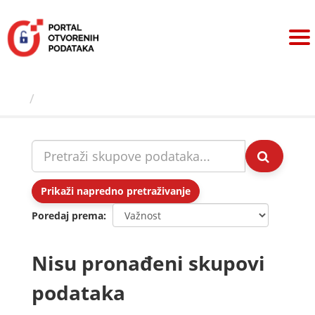
Preskoči
na
sadržaj
Skupovi podаtаkа
Prikaži napredno pretraživanje
Poredaj prema
Nisu pronađeni skupovi
podataka