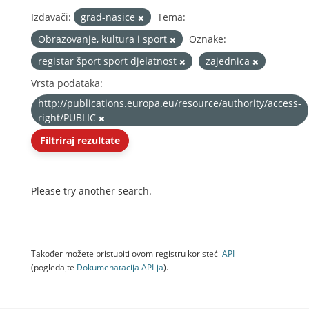
Izdavači:
grad-nasice
Tema:
Obrazovanje, kultura i sport
Oznake:
registar šport sport djelatnost
zajednica
Vrsta podataka:
http://publications.europa.eu/resource/authority/access-
right/PUBLIC
Filtriraj rezultate
Please try another search.
Također možete pristupiti ovom registru koristeći
API
(pogledajte
Dokumenаtаcijа API-jа
).