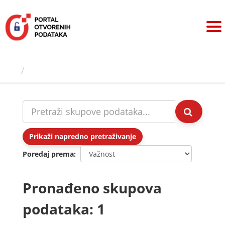
Preskoči
na
sadržaj
Skupovi podаtаkа
Prikaži napredno pretraživanje
Poredaj prema
Pronađeno skupova
podataka: 1