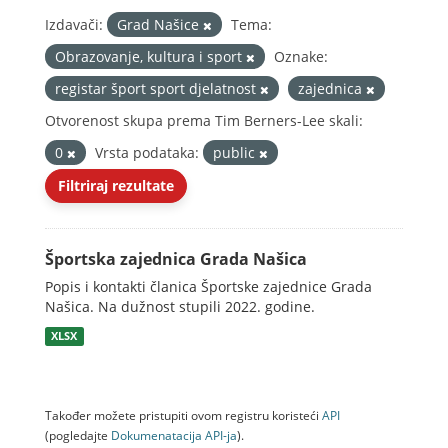
Izdavači:
Grad Našice
Tema:
Obrazovanje, kultura i sport
Oznake:
registar šport sport djelatnost
zajednica
Otvorenost skupa prema Tim Berners-Lee skali:
0
Vrsta podataka:
public
Filtriraj rezultate
Športska zajednica Grada Našica
Popis i kontakti članica Športske zajednice Grada
Našica. Na dužnost stupili 2022. godine.
XLSX
Također možete pristupiti ovom registru koristeći
API
(pogledajte
Dokumenаtаcijа API-jа
).