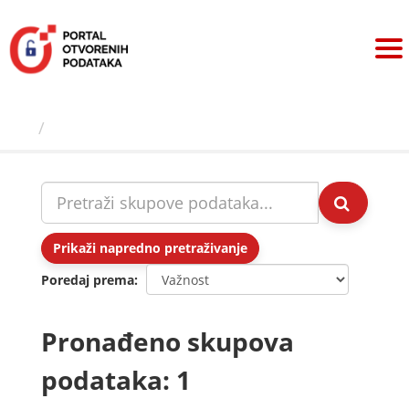
Preskoči
na
sadržaj
Skupovi podаtаkа
Prikaži napredno pretraživanje
Poredaj prema
Pronađeno skupova
podataka: 1