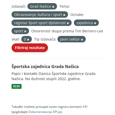
Izdavači:
Grad Našice
Tema:
Obrazovanje, kultura i sport
Oznake:
registar šport sport djelatnost
zajednica
sport
Otvorenost skupa prema Tim Berners-Lee
skali:
0
Tip Izdavača:
Javni sektor
Filtriraj rezultate
Športska zajednica Grada Našica
Popis i kontakti članica Športske zajednice Grada
Našica. Na dužnost stupili 2022. godine.
XLSX
Također možete pristupiti ovom registru koristeći
API
(pogledajte
Dokumenаtаcijа API-jа
).