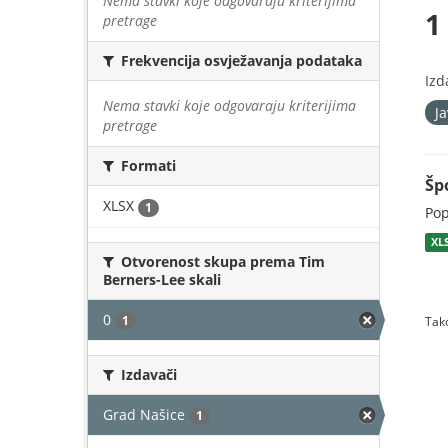
Nema stavki koje odgovaraju kriterijima
1
pretrage
Frekvencija osvježavanja podataka
Izd
Nema stavki koje odgovaraju kriterijima
J
pretrage
Formati
Šp
XLSX
1
Pop
XL
Otvorenost skupa prema Tim
Berners-Lee skali
0
1
Tako
Izdavači
Grad Našice
1