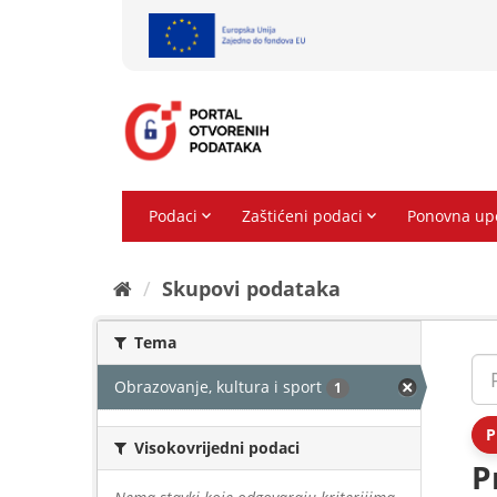
Preskoči
na
sadržaj
Skupovi podаtаkа
Tema
Obrazovanje, kultura i sport
1
P
Visokovrijedni podaci
P