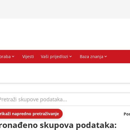
rikaži napredno pretraživanje
Po
ronađeno skupova podataka: