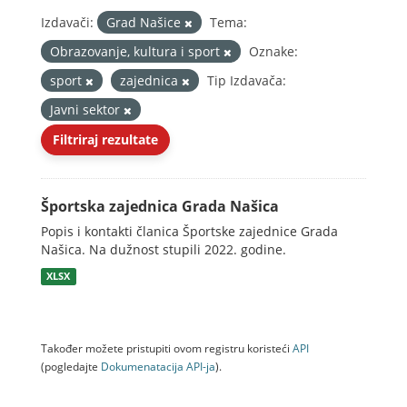
Izdavači:
Grad Našice
Tema:
Obrazovanje, kultura i sport
Oznake:
sport
zajednica
Tip Izdavača:
Javni sektor
Filtriraj rezultate
Športska zajednica Grada Našica
Popis i kontakti članica Športske zajednice Grada
Našica. Na dužnost stupili 2022. godine.
XLSX
Također možete pristupiti ovom registru koristeći
API
(pogledajte
Dokumenаtаcijа API-jа
).