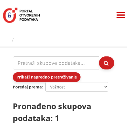
Preskoči
na
sadržaj
Skupovi podаtаkа
Prikaži napredno pretraživanje
Poredaj prema
Pronađeno skupova
podataka: 1