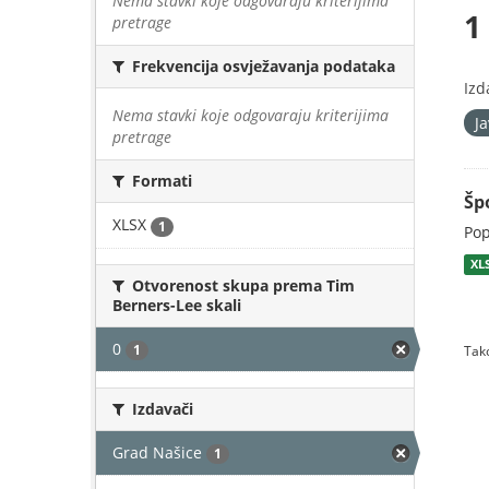
Nema stavki koje odgovaraju kriterijima
1
pretrage
Frekvencija osvježavanja podataka
Izd
Nema stavki koje odgovaraju kriterijima
J
pretrage
Formati
Šp
XLSX
1
Pop
XL
Otvorenost skupa prema Tim
Berners-Lee skali
0
1
Tako
Izdavači
Grad Našice
1