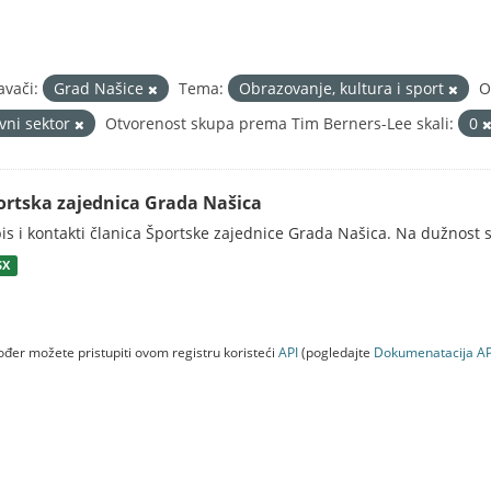
avači:
Grad Našice
Tema:
Obrazovanje, kultura i sport
O
avni sektor
Otvorenost skupa prema Tim Berners-Lee skali:
0
ortska zajednica Grada Našica
is i kontakti članica Športske zajednice Grada Našica. Na dužnost s
SX
đer možete pristupiti ovom registru koristeći
API
(pogledajte
Dokumenаtаcijа AP