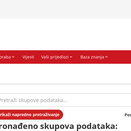
rikaži napredno pretraživanje
Po
ronađeno skupova podataka: