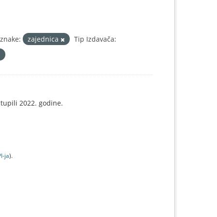
znake:
zajednica
Tip Izdavača:
tupili 2022. godine.
I-jа
).