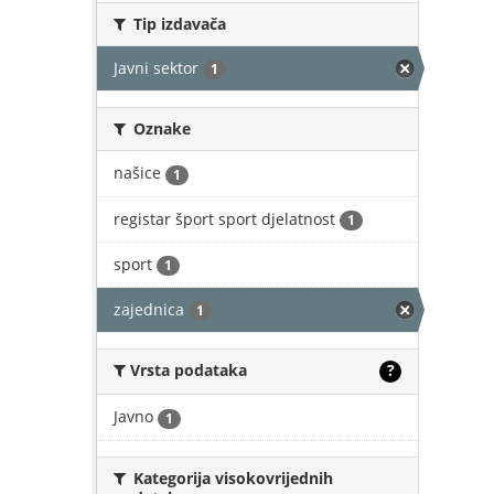
Tip izdavača
Javni sektor
1
Oznake
našice
1
registar šport sport djelatnost
1
sport
1
zajednica
1
Vrsta podataka
?
Javno
1
Kategorija visokovrijednih