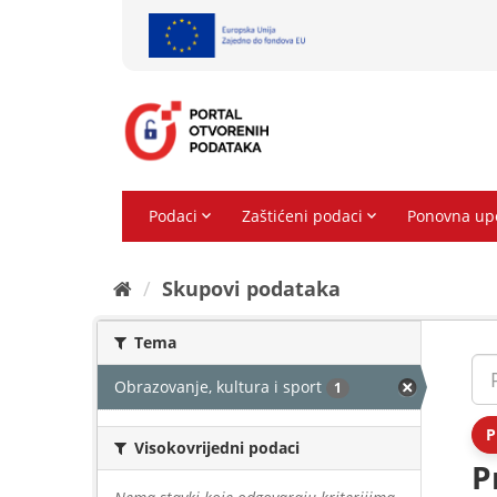
Preskoči
na
sadržaj
Skupovi podаtаkа
Tema
Obrazovanje, kultura i sport
1
P
Visokovrijedni podaci
P