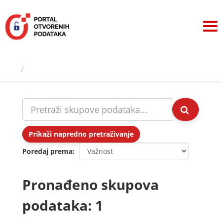
Preskoči
na
sadržaj
Skupovi podаtаkа
Prikaži napredno pretraživanje
Poredaj prema
Pronađeno skupova
podataka: 1