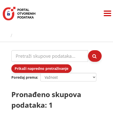
Preskoči
na
sadržaj
Skupovi podаtаkа
Prikaži napredno pretraživanje
Poredaj prema
Pronađeno skupova
podataka: 1