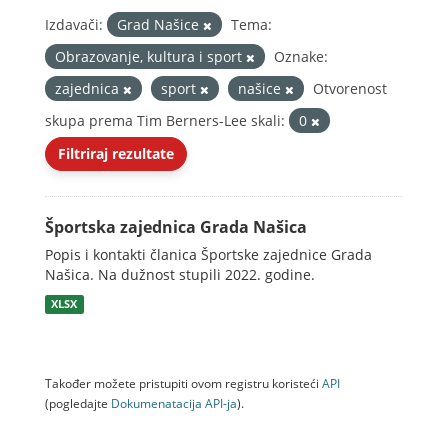
Izdavači:
Grad Našice
Tema:
Obrazovanje, kultura i sport
Oznake:
zajednica
sport
našice
Otvorenost
skupa prema Tim Berners-Lee skali:
0
Filtriraj rezultate
Športska zajednica Grada Našica
Popis i kontakti članica Športske zajednice Grada
Našica. Na dužnost stupili 2022. godine.
XLSX
Također možete pristupiti ovom registru koristeći
API
(pogledajte
Dokumenаtаcijа API-jа
).