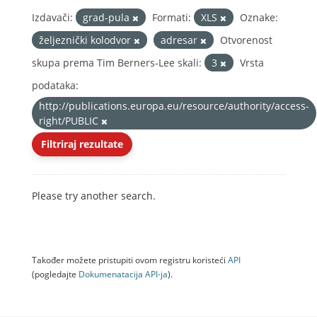
Izdavači:
grad-pula
Formati:
XLS
Oznake:
željeznički kolodvor
adresar
Otvorenost
skupa prema Tim Berners-Lee skali:
3
Vrsta
podataka:
http://publications.europa.eu/resource/authority/access-
right/PUBLIC
Filtriraj rezultate
Please try another search.
Također možete pristupiti ovom registru koristeći
API
(pogledajte
Dokumenаtаcijа API-jа
).