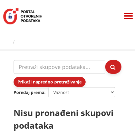
Preskoči
na
sadržaj
Skupovi podаtаkа
Prikaži napredno pretraživanje
Poredaj prema
Nisu pronađeni skupovi
podataka