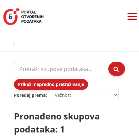
Preskoči
na
sadržaj
Skupovi podаtаkа
Prikaži napredno pretraživanje
Poredaj prema
Pronađeno skupova
podataka: 1