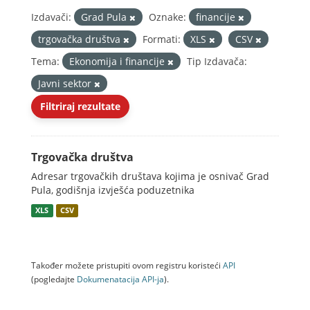
Izdavači:
Grad Pula
Oznake:
financije
trgovačka društva
Formati:
XLS
CSV
Tema:
Ekonomija i financije
Tip Izdavača:
Javni sektor
Filtriraj rezultate
Trgovačka društva
Adresar trgovačkih društava kojima je osnivač Grad
Pula, godišnja izvješća poduzetnika
XLS
CSV
Također možete pristupiti ovom registru koristeći
API
(pogledajte
Dokumenаtаcijа API-jа
).