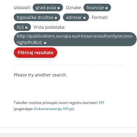
Izdavači:
grad-pula
Oznake:
financije
trgovačka društva
adresar
Formati:
XLS
Vrsta podataka:
http://publications.europa.eu/resource/authority/access-
right/PUBLIC
Filtriraj rezultate
Please try another search.
Također možete pristupiti ovom registru koristeći
API
(pogledajte
Dokumenаtаcijа API-jа
).