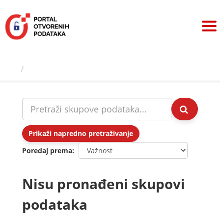
Preskoči
na
sadržaj
Skupovi podаtаkа
Prikaži napredno pretraživanje
Poredaj prema
Nisu pronađeni skupovi
podataka