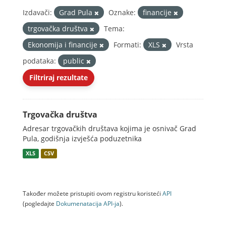
Izdavači:
Grad Pula
Oznake:
financije
trgovačka društva
Tema:
Ekonomija i financije
Formati:
XLS
Vrsta
podataka:
public
Filtriraj rezultate
Trgovačka društva
Adresar trgovačkih društava kojima je osnivač Grad
Pula, godišnja izvješća poduzetnika
XLS
CSV
Također možete pristupiti ovom registru koristeći
API
(pogledajte
Dokumenаtаcijа API-jа
).