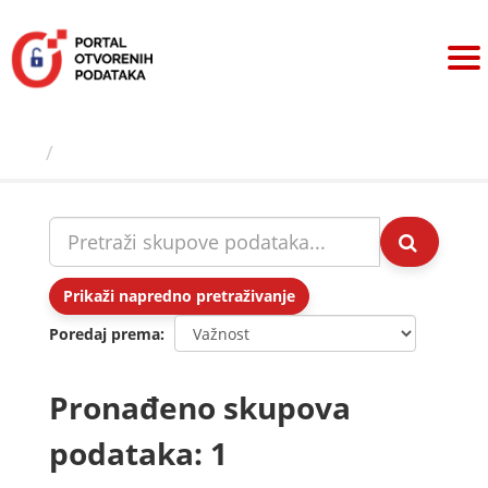
Preskoči
na
sadržaj
Skupovi podаtаkа
Prikaži napredno pretraživanje
Poredaj prema
Pronađeno skupova
podataka: 1