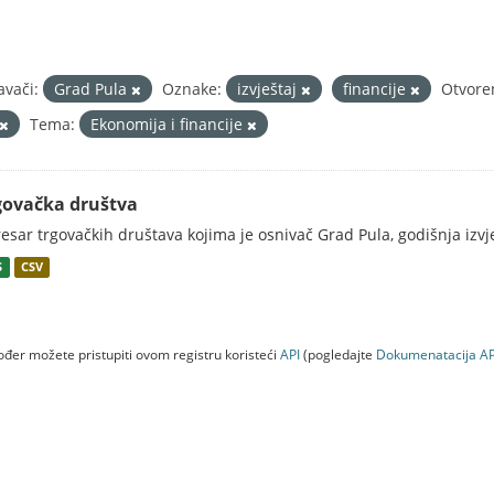
avači:
Grad Pula
Oznake:
izvještaj
financije
Otvore
Tema:
Ekonomija i financije
govačka društva
esar trgovačkih društava kojima je osnivač Grad Pula, godišnja izv
S
CSV
đer možete pristupiti ovom registru koristeći
API
(pogledajte
Dokumenаtаcijа AP