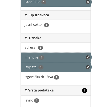
Grad Pula
1
Tip izdavača
Javni sektor
1
Oznake
adresar
1
financije
1
izvještaj
1
trgovačka društva
1
Vrsta podataka
?
Javno
1