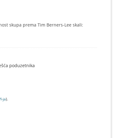
nost skupa prema Tim Berners-Lee skali:
ješća poduzetnika
I-jа
).