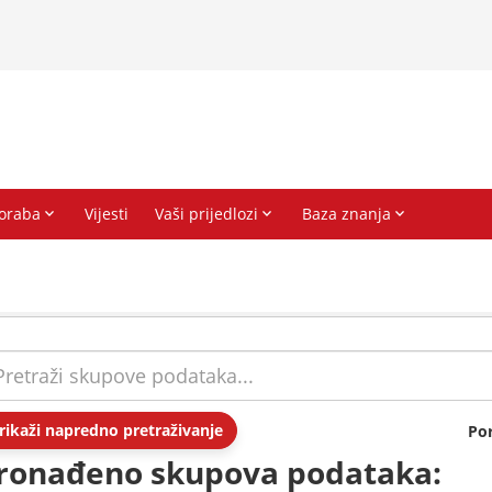
rikaži napredno pretraživanje
Po
ronađeno skupova podataka: