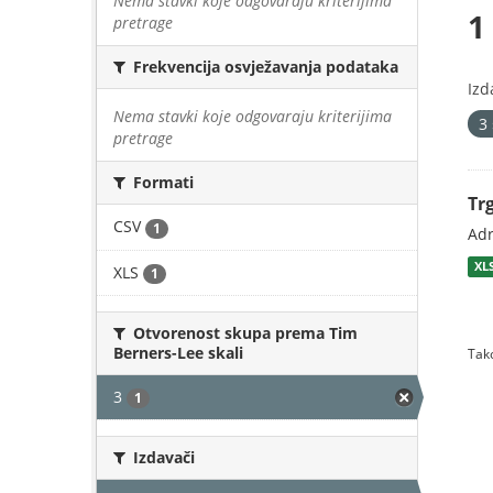
Nema stavki koje odgovaraju kriterijima
1
pretrage
Frekvencija osvježavanja podataka
Izd
Nema stavki koje odgovaraju kriterijima
3
pretrage
Formati
Tr
CSV
1
Adr
XL
XLS
1
Otvorenost skupa prema Tim
Berners-Lee skali
Tako
3
1
Izdavači