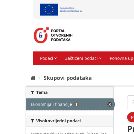
Preskoči
na
sadržaj
Skupovi podаtаkа
Tema
Ekonomija i financije
1
P
Visokovrijedni podaci
P