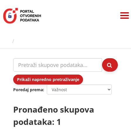
Preskoči
na
sadržaj
Skupovi podаtаkа
Prikaži napredno pretraživanje
Poredaj prema
Pronađeno skupova
podataka: 1