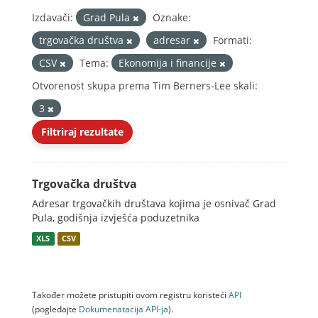
Izdavači:
Grad Pula
Oznake:
trgovačka društva
adresar
Formati:
CSV
Tema:
Ekonomija i financije
Otvorenost skupa prema Tim Berners-Lee skali:
3
Filtriraj rezultate
Trgovačka društva
Adresar trgovačkih društava kojima je osnivač Grad
Pula, godišnja izvješća poduzetnika
XLS
CSV
Također možete pristupiti ovom registru koristeći
API
(pogledajte
Dokumenаtаcijа API-jа
).