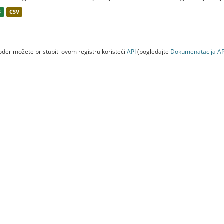
S
CSV
đer možete pristupiti ovom registru koristeći
API
(pogledajte
Dokumenаtаcijа AP