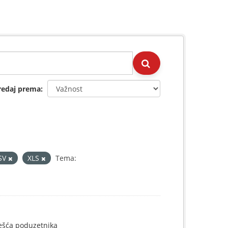
redaj prema
SV
XLS
Tema:
ješća poduzetnika