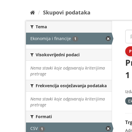
Preskoči
Skupovi podаtаkа
na
sadržaj
Tema
Ekonomija i financije
1
P
Visokovrijedni podaci
P
Nema stavki koje odgovaraju kriterijima
1
pretrage
Frekvencija osvježavanja podataka
Izd
Nema stavki koje odgovaraju kriterijima
E
pretrage
Formati
Tr
CSV
1
Adr