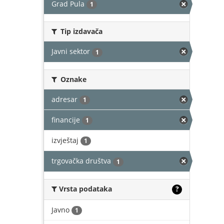
Grad Pula
1
Tip izdavača
Javni sektor
1
Oznake
adresar
1
financije
1
izvještaj
1
trgovačka društva
1
Vrsta podataka
?
Javno
1