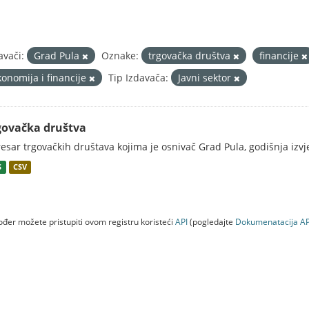
avači:
Grad Pula
Oznake:
trgovačka društva
financije
konomija i financije
Tip Izdavača:
Javni sektor
govačka društva
esar trgovačkih društava kojima je osnivač Grad Pula, godišnja izv
S
CSV
đer možete pristupiti ovom registru koristeći
API
(pogledajte
Dokumenаtаcijа AP