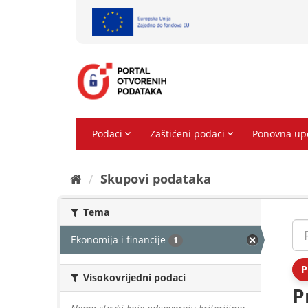
Preskoči
na
sadržaj
Skupovi podаtаkа
Tema
Ekonomija i financije
1
P
Visokovrijedni podaci
P