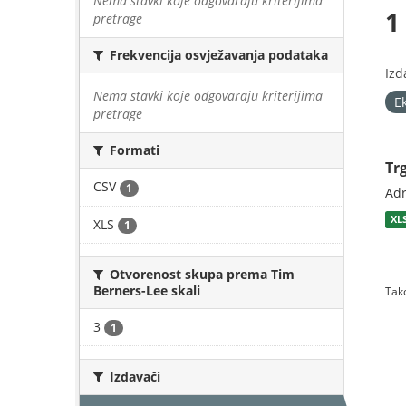
Nema stavki koje odgovaraju kriterijima
1
pretrage
Frekvencija osvježavanja podataka
Izd
Nema stavki koje odgovaraju kriterijima
E
pretrage
Formati
Tr
CSV
1
Adr
XL
XLS
1
Otvorenost skupa prema Tim
Berners-Lee skali
Tako
3
1
Izdavači