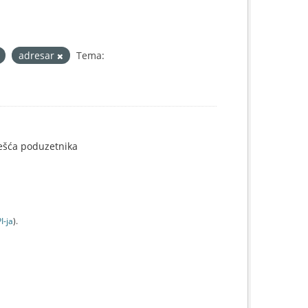
adresar
Tema:
ješća poduzetnika
I-jа
).