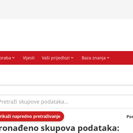
rikaži napredno pretraživanje
Po
ronađeno skupova podataka: