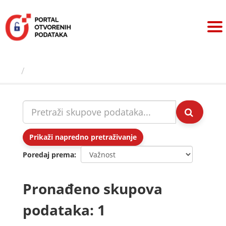
Preskoči
na
sadržaj
Skupovi podаtаkа
Prikaži napredno pretraživanje
Poredaj prema
Pronađeno skupova
podataka: 1