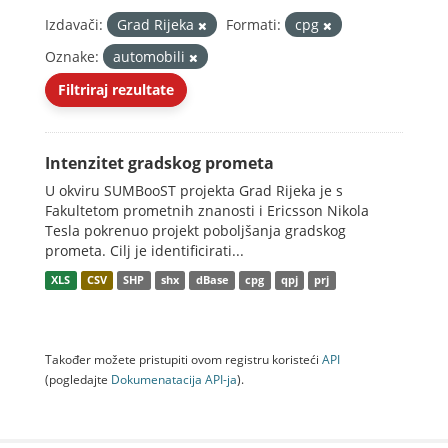
Izdavači:
Grad Rijeka
Formati:
cpg
Oznake:
automobili
Filtriraj rezultate
Intenzitet gradskog prometa
U okviru SUMBooST projekta Grad Rijeka je s
Fakultetom prometnih znanosti i Ericsson Nikola
Tesla pokrenuo projekt poboljšanja gradskog
prometa. Cilj je identificirati...
XLS
CSV
SHP
shx
dBase
cpg
qpj
prj
Također možete pristupiti ovom registru koristeći
API
(pogledajte
Dokumenаtаcijа API-jа
).