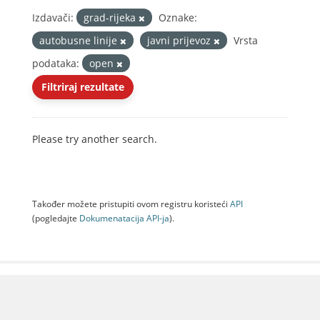
Izdavači:
grad-rijeka
Oznake:
autobusne linije
javni prijevoz
Vrsta
podataka:
open
Filtriraj rezultate
Please try another search.
Također možete pristupiti ovom registru koristeći
API
(pogledajte
Dokumenаtаcijа API-jа
).