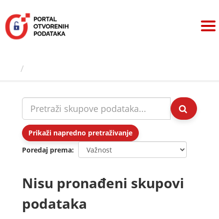
Preskoči
na
sadržaj
Skupovi podаtаkа
Prikaži napredno pretraživanje
Poredaj prema
Nisu pronađeni skupovi
podataka