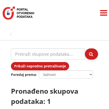
Preskoči
na
sadržaj
Skupovi podаtаkа
Prikaži napredno pretraživanje
Poredaj prema
Pronađeno skupova
podataka: 1