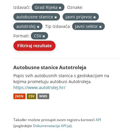
Izdavači:
Grad Rijeka
Oznake:
autobusne stanice
javni prijevoz
autotrolej
Tip Izdavača:
Javni sektor
Formati:
CSV
Filtriraj rezultate
Autobusne stanice Autotroleja
Popis svih autobusnih stanica s geolokacijom na
kojima prometuju autobusi Autotroleja.
https://www.autotrolej.hr/
JSON
CSV
WMS
Također možete pristupiti ovom registru koristeći
API
(pogledajte
Dokumenаtаcijа API-jа
).