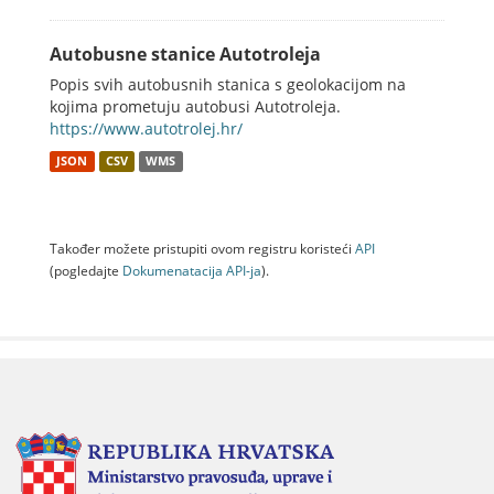
Autobusne stanice Autotroleja
Popis svih autobusnih stanica s geolokacijom na
kojima prometuju autobusi Autotroleja.
https://www.autotrolej.hr/
JSON
CSV
WMS
Također možete pristupiti ovom registru koristeći
API
(pogledajte
Dokumenаtаcijа API-jа
).