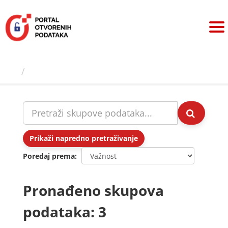
Preskoči
na
sadržaj
Skupovi podаtаkа
Prikaži napredno pretraživanje
Poredaj prema
Pronađeno skupova
podataka: 3