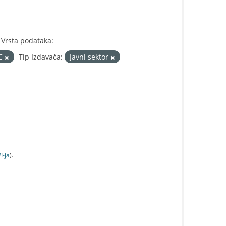
Vrsta podataka:
IC
Tip Izdavača:
Javni sektor
I-jа
).