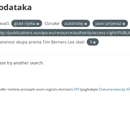
odataka
avači:
grad-rijeka
Oznake:
autotrolej
javni prijevoz
ttp://publications.europa.eu/resource/authority/access-right/PUBL
orenost skupa prema Tim Berners-Lee skali:
3
ase try another search.
đer možete pristupiti ovom registru koristeći
API
(pogledajte
Dokumenаtаcijа AP