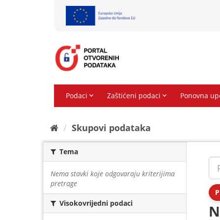
Preskoči
na
sadržaj
Skupovi podаtаkа
Tema
Nema stavki koje odgovaraju kriterijima
pretrage
P
Visokovrijedni podaci
N