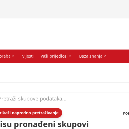
rikaži napredno pretraživanje
Po
isu pronađeni skupovi