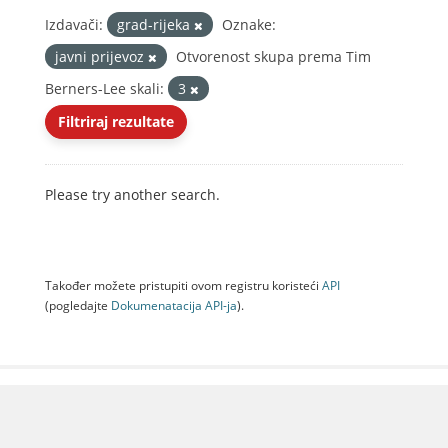
Izdavači:
grad-rijeka
Oznake:
javni prijevoz
Otvorenost skupa prema Tim
Berners-Lee skali:
3
Filtriraj rezultate
Please try another search.
Također možete pristupiti ovom registru koristeći
API
(pogledajte
Dokumenаtаcijа API-jа
).