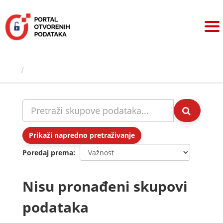
Preskoči
na
sadržaj
Skupovi podаtаkа
Prikaži napredno pretraživanje
Poredaj prema
Nisu pronađeni skupovi
podataka