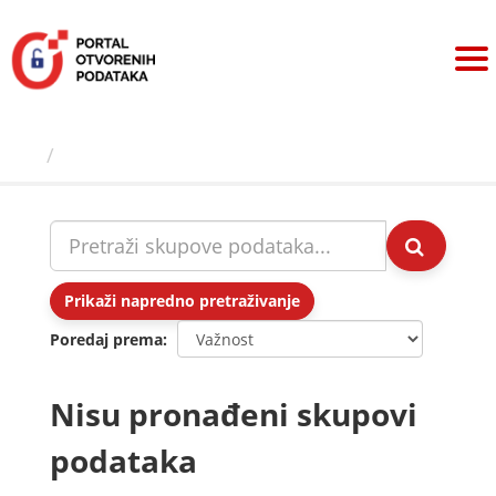
Preskoči
na
sadržaj
Skupovi podаtаkа
Prikaži napredno pretraživanje
Poredaj prema
Nisu pronađeni skupovi
podataka