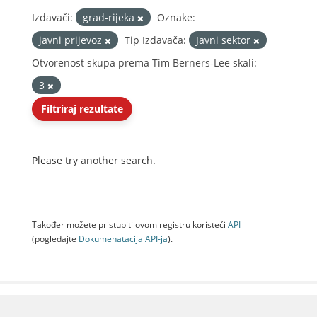
Izdavači:
grad-rijeka
Oznake:
javni prijevoz
Tip Izdavača:
Javni sektor
Otvorenost skupa prema Tim Berners-Lee skali:
3
Filtriraj rezultate
Please try another search.
Također možete pristupiti ovom registru koristeći
API
(pogledajte
Dokumenаtаcijа API-jа
).