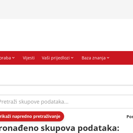
rikaži napredno pretraživanje
Po
ronađeno skupova podataka: