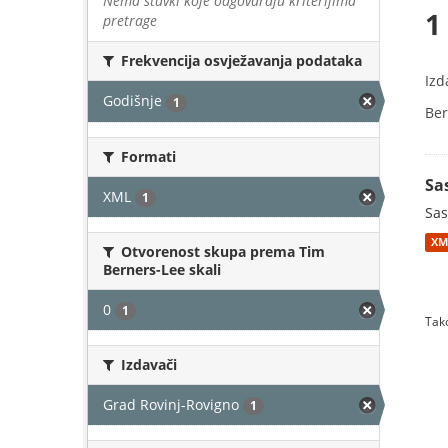
Nema stavki koje odgovaraju kriterijima
1
pretrage
Frekvencija osvježavanja podataka
Izd
Godišnje
1
Ber
Formati
Sa
XML
1
Sas
XM
Otvorenost skupa prema Tim
Berners-Lee skali
0
1
Tako
Izdavači
Grad Rovinj-Rovigno
1