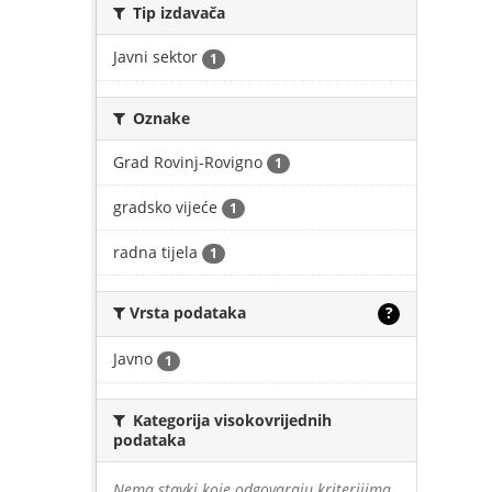
Tip izdavača
Javni sektor
1
Oznake
Grad Rovinj-Rovigno
1
gradsko vijeće
1
radna tijela
1
Vrsta podataka
?
Javno
1
Kategorija visokovrijednih
podataka
Nema stavki koje odgovaraju kriterijima