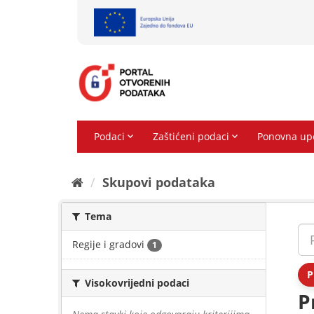
Preskoči
na
sadržaj
Skupovi podаtаkа
Tema
Regije i gradovi
1
P
Visokovrijedni podaci
P