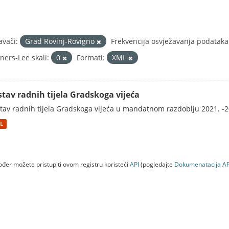
avači:
Grad Rovinj-Rovigno
Frekvencija osvježavanja podataka
ners-Lee skali:
0
Formati:
XML
stav radnih tijela Gradskoga vijeća
tav radnih tijela Gradskoga vijeća u mandatnom razdoblju 2021. -2
L
đer možete pristupiti ovom registru koristeći
API
(pogledajte
Dokumenаtаcijа AP