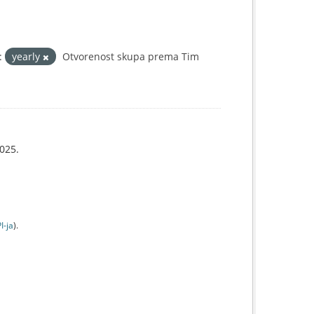
:
yearly
Otvorenost skupa prema Tim
025.
I-jа
).