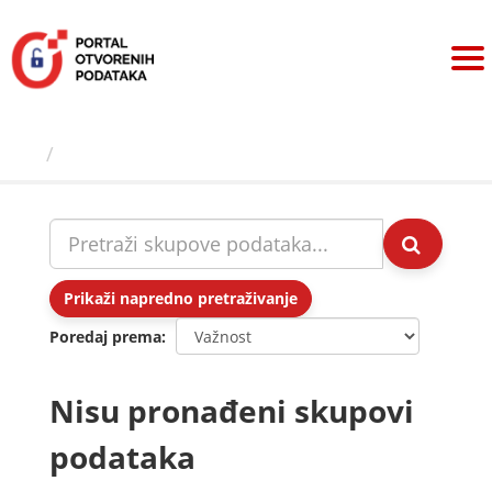
Preskoči
na
sadržaj
Skupovi podаtаkа
Prikaži napredno pretraživanje
Poredaj prema
Nisu pronađeni skupovi
podataka