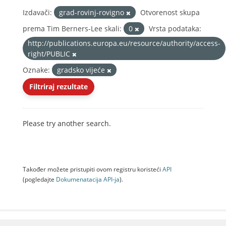
Izdavači:
grad-rovinj-rovigno
Otvorenost skupa
prema Tim Berners-Lee skali:
0
Vrsta podataka:
http://publications.europa.eu/resource/authority/access-
right/PUBLIC
Oznake:
gradsko vijeće
Filtriraj rezultate
Please try another search.
Također možete pristupiti ovom registru koristeći
API
(pogledajte
Dokumenаtаcijа API-jа
).