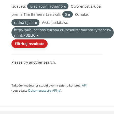
Izdavači:
grad-rovinj-rovigno
Otvorenost skupa
prema Tim Berners-Lee skali:
0
Oznake:
radna tijela
Vrsta podataka:
http://publications.europa.eu/resource/authority/access-
right/PUBLIC
Filtriraj rezultate
Please try another search.
Također možete pristupiti ovom registru koristeći
API
(pogledajte
Dokumenаtаcijа API-jа
).