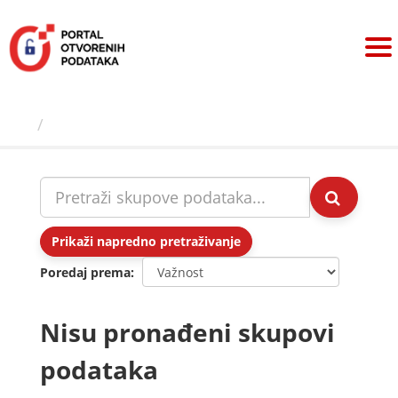
Preskoči
na
sadržaj
Skupovi podаtаkа
Prikaži napredno pretraživanje
Poredaj prema
Nisu pronađeni skupovi
podataka