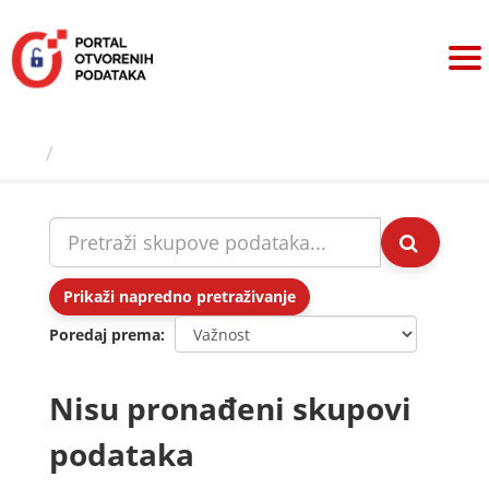
Preskoči
na
sadržaj
Skupovi podаtаkа
Prikaži napredno pretraživanje
Poredaj prema
Nisu pronađeni skupovi
podataka