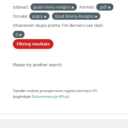
Izdavači:
grad-rovinj-rovigno
Formati:
.pdf
Oznake:
popis
Grad Rovinj-Rovigno
Otvorenost skupa prema Tim Berners-Lee skali:
0
Filtriraj rezultate
Please try another search.
Također možete pristupiti ovom registru koristeći
API
(pogledajte
Dokumenаtаcijа API-jа
).