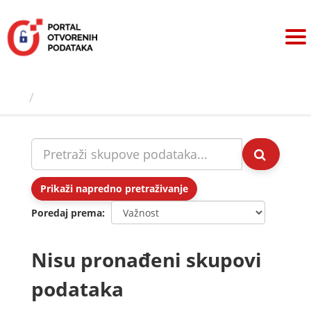
Preskoči
na
sadržaj
Skupovi podаtаkа
Prikaži napredno pretraživanje
Poredaj prema
Nisu pronađeni skupovi
podataka