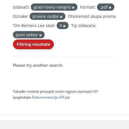
Izdavači:
grad-rovinj-rovigno
Formati:
.pdf
Oznake:
pravne osobe
Otvorenost skupa prema
Tim Berners-Lee skali:
0
Tip Izdavača:
Javni sektor
Filtriraj rezultate
Please try another search.
Također možete pristupiti ovom registru koristeći
API
(pogledajte
Dokumenаtаcijа API-jа
).