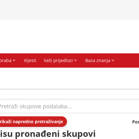
rikaži napredno pretraživanje
Po
isu pronađeni skupovi