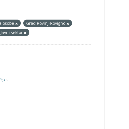
e osobe
Grad Rovinj-Rovigno
Javni sektor
I-jа
).