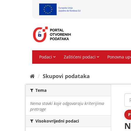
Preskoči
na
sadržaj
Skupovi podаtаkа
Tema
Nema stavki koje odgovaraju kriterijima
pretrage
P
Visokovrijedni podaci
N