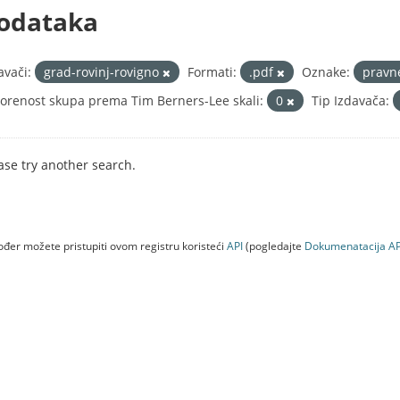
odataka
avači:
grad-rovinj-rovigno
Formati:
.pdf
Oznake:
pravn
orenost skupa prema Tim Berners-Lee skali:
0
Tip Izdavača:
ase try another search.
đer možete pristupiti ovom registru koristeći
API
(pogledajte
Dokumenаtаcijа AP