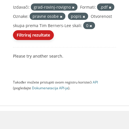
Izdavači:
grad-rovinj-rovigno
Formati:
.pdf
Oznake:
pravne osobe
popis
Otvorenost
skupa prema Tim Berners-Lee skali:
0
Filtriraj rezultate
Please try another search.
Također možete pristupiti ovom registru koristeći
API
(pogledajte
Dokumenаtаcijа API-jа
).