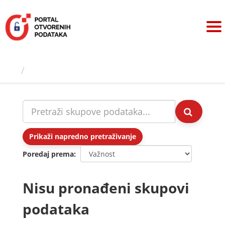
Preskoči
na
sadržaj
Skupovi podаtаkа
Prikaži napredno pretraživanje
Poredaj prema
Nisu pronađeni skupovi
podataka