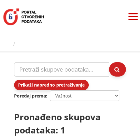
Preskoči
na
sadržaj
Skupovi podаtаkа
Prikaži napredno pretraživanje
Poredaj prema
Pronađeno skupova
podataka: 1