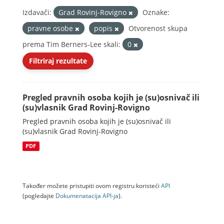
Izdavači:
Grad Rovinj-Rovigno
Oznake:
pravne osobe
popis
Otvorenost skupa
prema Tim Berners-Lee skali:
0
Filtriraj rezultate
Pregled pravnih osoba kojih je (su)osnivač ili
(su)vlasnik Grad Rovinj-Rovigno
Pregled pravnih osoba kojih je (su)osnivač ili
(su)vlasnik Grad Rovinj-Rovigno
PDF
Također možete pristupiti ovom registru koristeći
API
(pogledajte
Dokumenаtаcijа API-jа
).