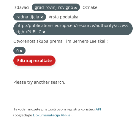
Izdavači:
grad-rovinj-rovigno
Oznake:
radna tijela
Vrsta podataka:
http://publications.europa.eu/resource/authority/access-
right/PUBLIC
Otvorenost skupa prema Tim Berners-Lee skali:
0
Filtriraj rezultate
Please try another search.
Također možete pristupiti ovom registru koristeći
API
(pogledajte
Dokumenаtаcijа API-jа
).