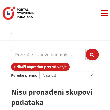
Preskoči
na
sadržaj
Skupovi podаtаkа
Prikaži napredno pretraživanje
Poredaj prema
Nisu pronađeni skupovi
podataka