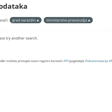
odataka
avači:
grad-varazdin
ministarstvo-pravosudja
ase try another search.
đer možete pristupiti ovom registru koristeći
API
(pogledajte
Dokumenаtаcijа AP