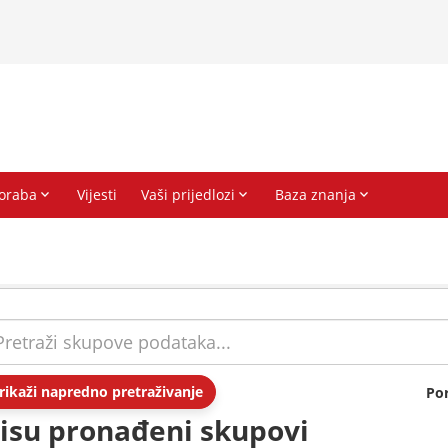
rikaži napredno pretraživanje
Po
isu pronađeni skupovi