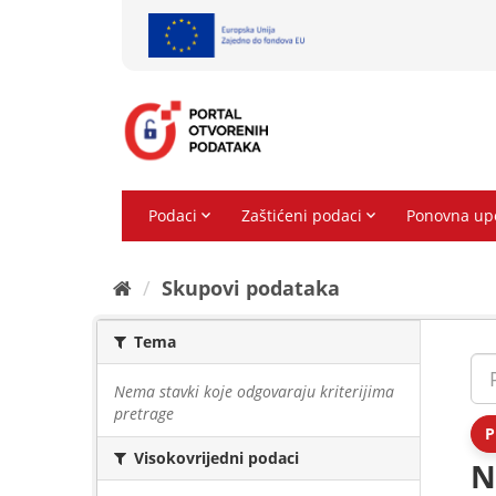
Preskoči
na
sadržaj
Skupovi podаtаkа
Tema
Nema stavki koje odgovaraju kriterijima
pretrage
P
Visokovrijedni podaci
N