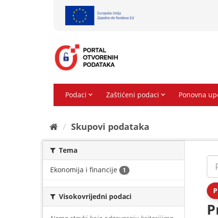
Preskoči
na
sadržaj
Skupovi podаtаkа
Tema
Ekonomija i financije
1
P
Visokovrijedni podaci
P