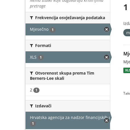
Nema stavki koje odgovaraju kriterijima
1
pretrage
Frekvencija osvježavanja podataka
Izd
Mjesečno
1
m
Formati
Mj
XLS
1
Mje
XL
Otvorenost skupa prema Tim
Berners-Lee skali
2
1
Tako
Izdavači
Hrvatska agencija za nadzor financijskih usluga
1