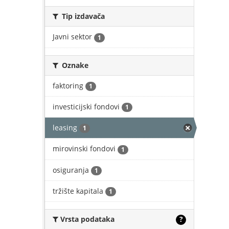
Tip izdavača
Javni sektor
1
Oznake
faktoring
1
investicijski fondovi
1
leasing
1
mirovinski fondovi
1
osiguranja
1
tržište kapitala
1
Vrsta podataka
?