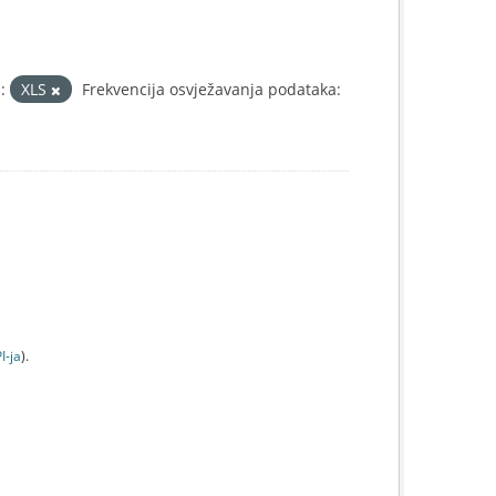
:
XLS
Frekvencija osvježavanja podataka:
I-jа
).