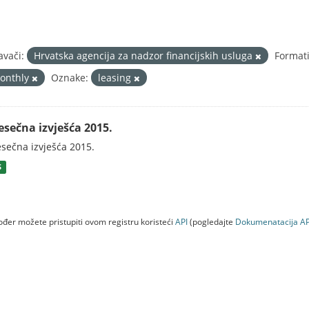
avači:
Hrvatska agencija za nadzor financijskih usluga
Formati
onthly
Oznake:
leasing
esečna izvješća 2015.
sečna izvješća 2015.
S
đer možete pristupiti ovom registru koristeći
API
(pogledajte
Dokumenаtаcijа AP