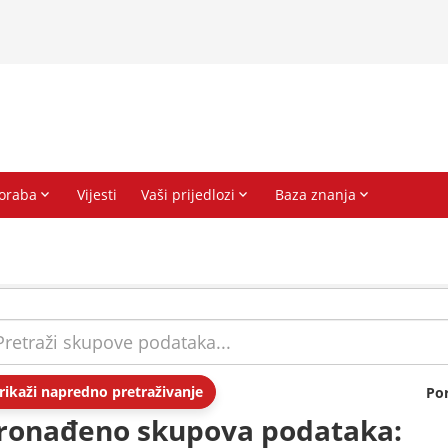
rikaži napredno pretraživanje
Po
ronađeno skupova podataka: