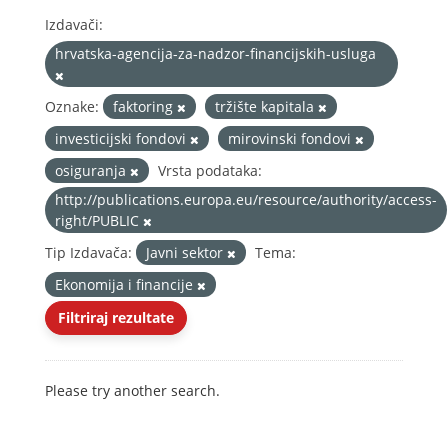
Izdavači:
hrvatska-agencija-za-nadzor-financijskih-usluga
Oznake:
faktoring
tržište kapitala
investicijski fondovi
mirovinski fondovi
osiguranja
Vrsta podataka:
http://publications.europa.eu/resource/authority/access-
right/PUBLIC
Tip Izdavača:
Javni sektor
Tema:
Ekonomija i financije
Filtriraj rezultate
Please try another search.