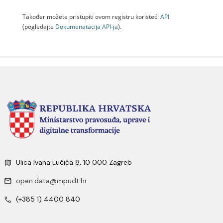
Također možete pristupiti ovom registru koristeći
API
(pogledajte
Dokumenаtаcijа API-jа
).