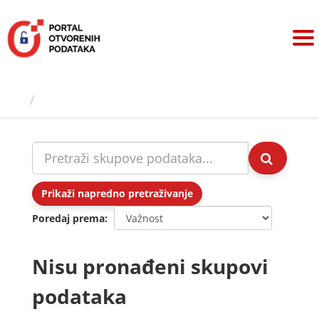
Preskoči
na
sadržaj
Skupovi podаtаkа
Prikaži napredno pretraživanje
Poredaj prema
Nisu pronađeni skupovi
podataka