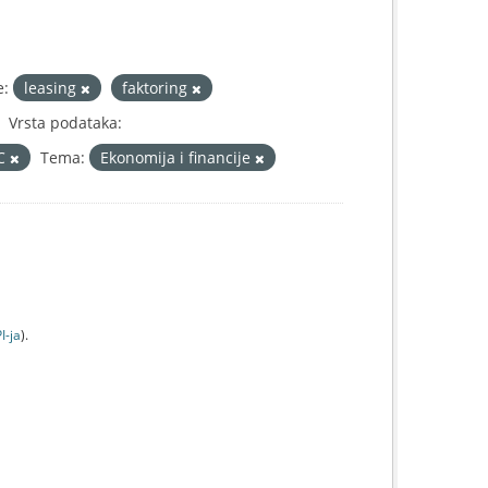
e:
leasing
faktoring
Vrsta podataka:
IC
Tema:
Ekonomija i financije
I-jа
).