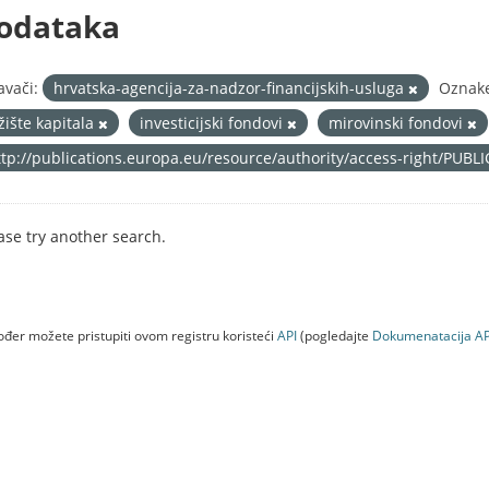
odataka
avači:
hrvatska-agencija-za-nadzor-financijskih-usluga
Oznak
žište kapitala
investicijski fondovi
mirovinski fondovi
ttp://publications.europa.eu/resource/authority/access-right/PUBL
ase try another search.
đer možete pristupiti ovom registru koristeći
API
(pogledajte
Dokumenаtаcijа AP