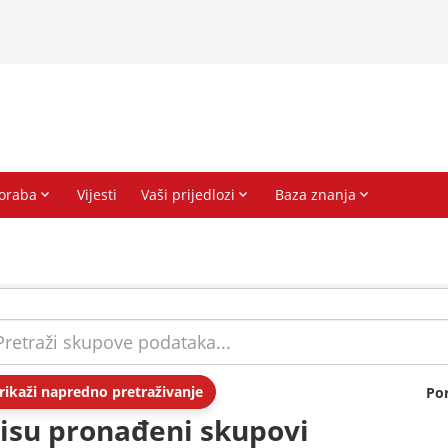
rikaži napredno pretraživanje
Po
isu pronađeni skupovi