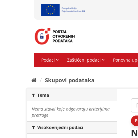
Preskoči
na
sadržaj
Skupovi podаtаkа
Tema
Nema stavki koje odgovaraju kriterijima
pretrage
P
Visokovrijedni podaci
N