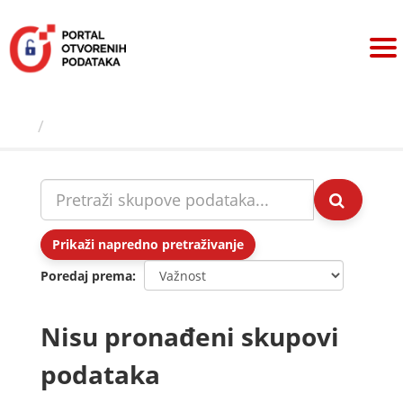
Preskoči
na
sadržaj
Skupovi podаtаkа
Prikaži napredno pretraživanje
Poredaj prema
Nisu pronađeni skupovi
podataka