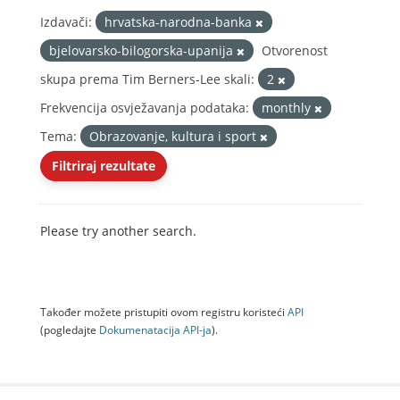
Izdavači:
hrvatska-narodna-banka
bjelovarsko-bilogorska-upanija
Otvorenost
skupa prema Tim Berners-Lee skali:
2
Frekvencija osvježavanja podataka:
monthly
Tema:
Obrazovanje, kultura i sport
Filtriraj rezultate
Please try another search.
Također možete pristupiti ovom registru koristeći
API
(pogledajte
Dokumenаtаcijа API-jа
).