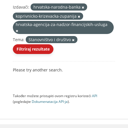
Izdavači:
hrvatska-narodna-banka
koprivnicko-krizevacka-zupanija
hrvatska-agencija-za-nadzor-financijskih-usluga
Tema:
Stanovništvo i društvo
Filtriraj rezultate
Please try another search.
Također možete pristupiti ovom registru koristeći
API
(pogledajte
Dokumenаtаcijа API-jа
).