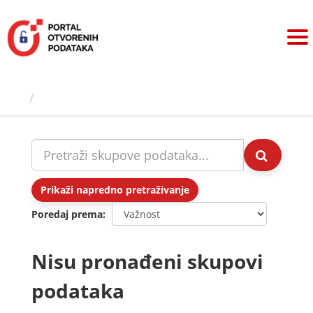
Preskoči
na
sadržaj
Skupovi podаtаkа
Prikaži napredno pretraživanje
Poredaj prema
Nisu pronađeni skupovi
podataka