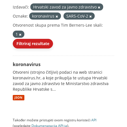
Izdavači:
Hrvatski zavod za javno zdravstvo
Oznake:
koronavirus
SARS-CoV-2
Otvorenost skupa prema Tim Berners-Lee skali:
1
Filtriraj rezultate
koronavirus
Otvoreni (strojno čitljivi) podaci na web stranici
koronavirus.hr, a koje prikuplja te ustupa Hrvatski
zavod za javno zdravstvo te Ministarstvo zdravstva
Republike Hrvatske s...
JSON
Također možete pristupiti ovom registru koristeći
API
(pogledajte
Dokumenаtаcijа API-jа
).