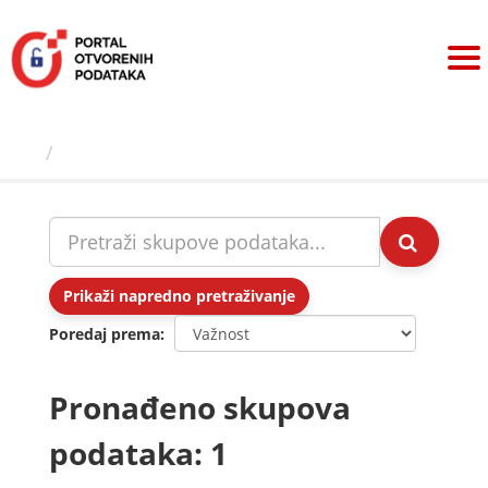
Preskoči
na
sadržaj
Skupovi podаtаkа
Prikaži napredno pretraživanje
Poredaj prema
Pronađeno skupova
podataka: 1