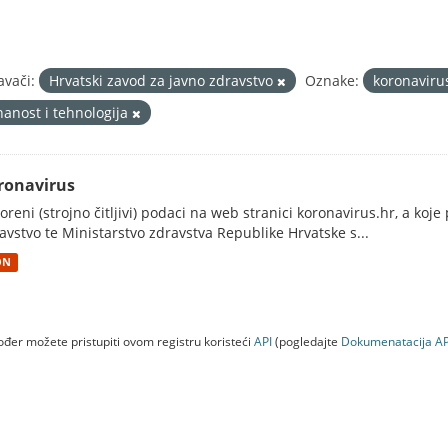
avači:
Hrvatski zavod za javno zdravstvo
Oznake:
koronavir
nanost i tehnologija
ronavirus
oreni (strojno čitljivi) podaci na web stranici koronavirus.hr, a koj
avstvo te Ministarstvo zdravstva Republike Hrvatske s...
ON
đer možete pristupiti ovom registru koristeći
API
(pogledajte
Dokumenаtаcijа AP