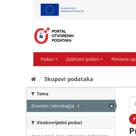
Preskoči
na
sadržaj
Skupovi podаtаkа
Tema
Znanost i tehnologija
1
P
Visokovrijedni podaci
P