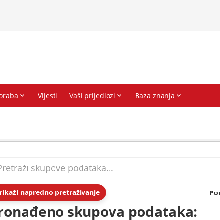
rikaži napredno pretraživanje
Po
ronađeno skupova podataka: