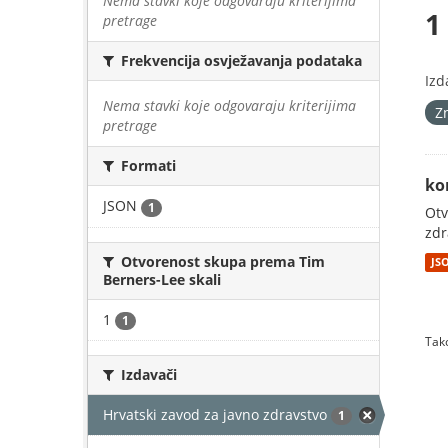
Nema stavki koje odgovaraju kriterijima
1
pretrage
Frekvencija osvježavanja podataka
Izd
Nema stavki koje odgovaraju kriterijima
Z
pretrage
Formati
ko
JSON
1
Otv
zdr
Otvorenost skupa prema Tim
JS
Berners-Lee skali
1
1
Tako
Izdavači
Hrvatski zavod za javno zdravstvo
1