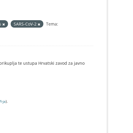
us
SARS-CoV-2
Tema:
e prikuplja te ustupa Hrvatski zavod za javno
I-jа
).