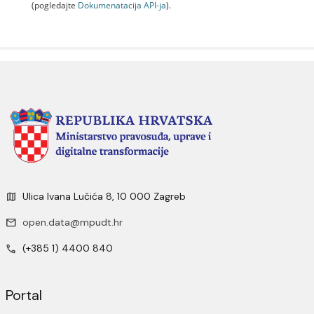
(pogledajte
Dokumenаtаcijа API-jа
).