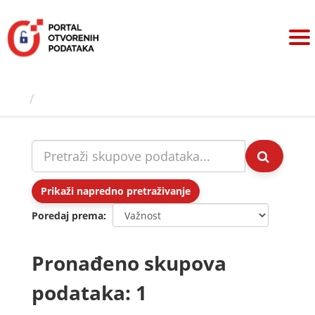
Preskoči
na
sadržaj
Skupovi podаtаkа
Prikaži napredno pretraživanje
Poredaj prema
Pronađeno skupova
podataka: 1