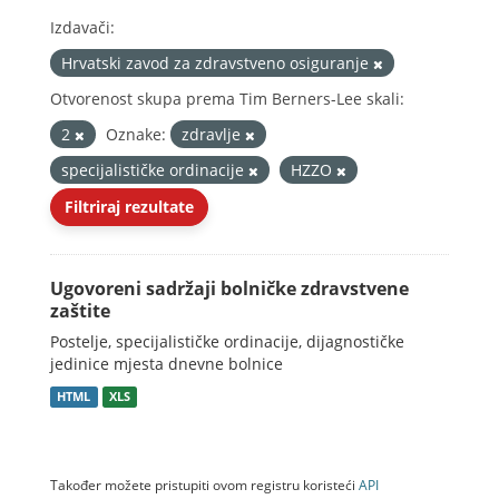
Izdavači:
Hrvatski zavod za zdravstveno osiguranje
Otvorenost skupa prema Tim Berners-Lee skali:
2
Oznake:
zdravlje
specijalističke ordinacije
HZZO
Filtriraj rezultate
Ugovoreni sadržaji bolničke zdravstvene
zaštite
Postelje, specijalističke ordinacije, dijagnostičke
jedinice mjesta dnevne bolnice
HTML
XLS
Također možete pristupiti ovom registru koristeći
API