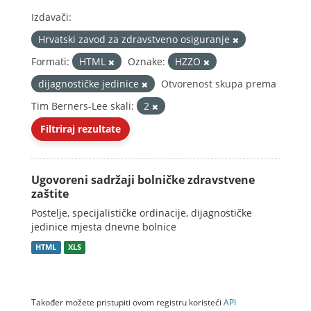
Izdavači:
Hrvatski zavod za zdravstveno osiguranje
Formati:
HTML
Oznake:
HZZO
dijagnostičke jedinice
Otvorenost skupa prema
Tim Berners-Lee skali:
2
Filtriraj rezultate
Ugovoreni sadržaji bolničke zdravstvene
zaštite
Postelje, specijalističke ordinacije, dijagnostičke
jedinice mjesta dnevne bolnice
HTML
XLS
Također možete pristupiti ovom registru koristeći
API