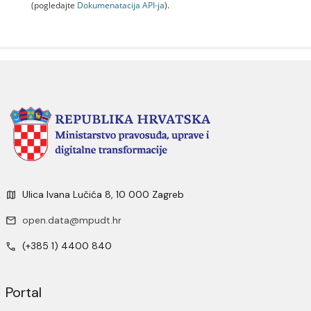
(pogledajte
Dokumenаtаcijа API-jа
).