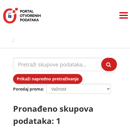
Preskoči
na
sadržaj
Skupovi podаtаkа
Prikaži napredno pretraživanje
Poredaj prema
Pronađeno skupova
podataka: 1