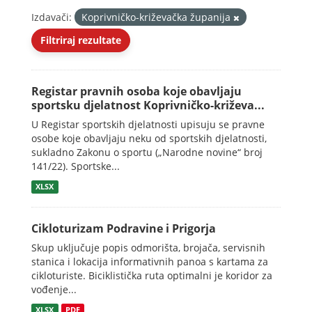
Izdavači:
Koprivničko-križevačka županija
Filtriraj rezultate
Registar pravnih osoba koje obavljaju
sportsku djelatnost Koprivničko-križeva...
U Registar sportskih djelatnosti upisuju se pravne
osobe koje obavljaju neku od sportskih djelatnosti,
sukladno Zakonu o sportu („Narodne novine“ broj
141/22). Sportske...
XLSX
Cikloturizam Podravine i Prigorja
Skup uključuje popis odmorišta, brojača, servisnih
stanica i lokacija informativnih panoa s kartama za
cikloturiste. Biciklistička ruta optimalni je koridor za
vođenje...
XLSX
PDF