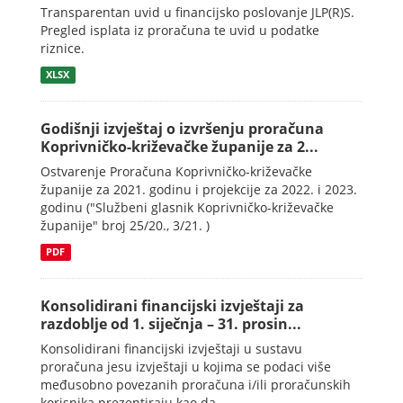
Transparentan uvid u financijsko poslovanje JLP(R)S.
Pregled isplata iz proračuna te uvid u podatke
riznice.
XLSX
Godišnji izvještaj o izvršenju proračuna
Koprivničko-križevačke županije za 2...
Ostvarenje Proračuna Koprivničko-križevačke
županije za 2021. godinu i projekcije za 2022. i 2023.
godinu ("Službeni glasnik Koprivničko-križevačke
županije" broj 25/20., 3/21. )
PDF
Konsolidirani financijski izvještaji za
razdoblje od 1. siječnja – 31. prosin...
Konsolidirani financijski izvještaji u sustavu
proračuna jesu izvještaji u kojima se podaci više
međusobno povezanih proračuna i/ili proračunskih
korisnika prezentiraju kao da...