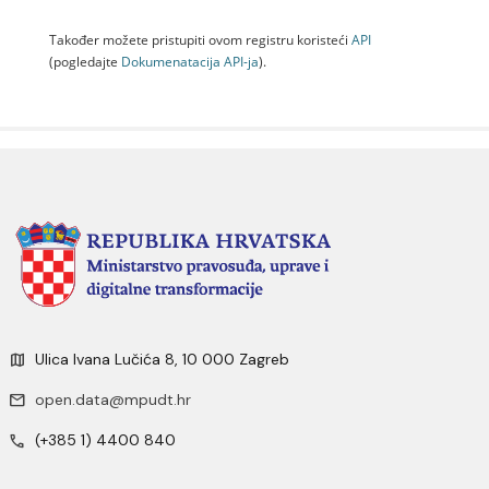
Također možete pristupiti ovom registru koristeći
API
(pogledajte
Dokumenаtаcijа API-jа
).