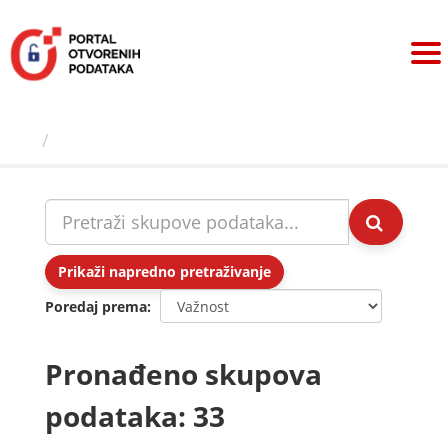
Preskoči
na
sadržaj
Skupovi podаtаkа
Prikaži napredno pretraživanje
Poredaj prema
Pronađeno skupova
podataka: 33